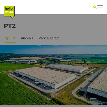
PT2
Épület
Alaprajz
Park alaprajz