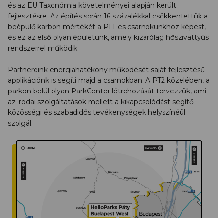
és az EU Taxonómia követelményei alapján került
fejlesztésre. Az építés során 16 százalékkal csökkentettük a
beépülő karbon mértékét a PT1-es csarnokunkhoz képest,
és ez az első olyan épületünk, amely kizárólag hőszivattyús
rendszerrel működik.
Partnereink energiahatékony működését saját fejlesztésű
applikációnk is segíti majd a csarnokban. A PT2 közelében, a
parkon belül olyan ParkCenter létrehozását tervezzük, ami
az irodai szolgáltatások mellett a kikapcsolódást segítő
közösségi és szabadidős tevékenységek helyszínéül
szolgál.