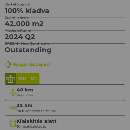
Elérhető terület
100% kiadva
Épület mérete
42.000 m
2
Átadás dátuma
2024 Q2
BREEAM New Construction
Outstanding
Nyugat-Budapest
M0
M1
40 km
Repülőtér
32 km
BILK konténer terminál
Kialakítás alatt
Tömegközlekedés