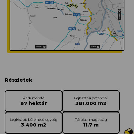
Részletek
Park mérete
Fejlesztési potenciál
87 hektár
381.000 m
2
Legkisebb bérelhető egység
Tárolási magasság
3.400 m
2
11,7 m