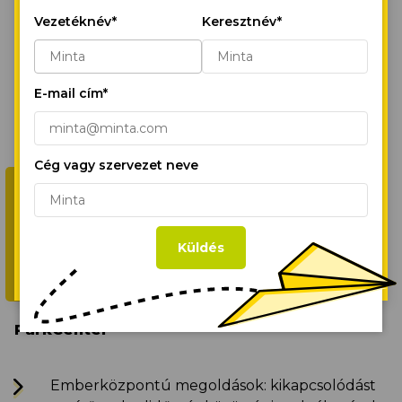
Ha folytatod a böngészést vagy ha a
Vezetéknév*
Keresztnév*
“Minden süti engedélyezése,” gombra
kattintasz, elfogadod az első- és harmadik
fél sütijeinek tárolását a készülékeden,
Mutass többet
E-mail cím*
hogy javítsd a webhely navigációt,
elemezhessük a webhely használatát és
segíts marketinges erőfeszítéseinkben.
Süti Irányelvek
Cég vagy szervezet neve
Minden süti engedélyezése
Küldés
Süti beállítások
ParkCenter
Emberközpontú megoldások: kikapcsolódást