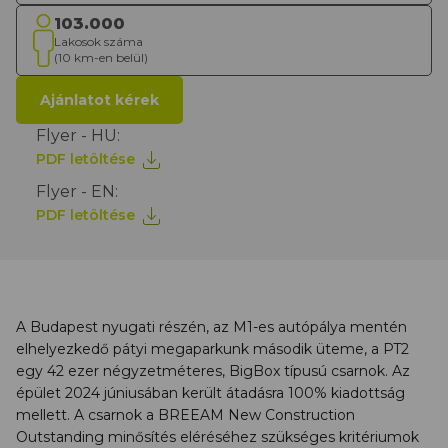
103.000
Lakosok száma
(10 km-en belül)
Ajánlatot kérek
Flyer - HU:
PDF letöltése
Flyer - EN:
PDF letöltése
A Budapest nyugati részén, az M1-es autópálya mentén
elhelyezkedő pátyi megaparkunk második üteme, a PT2
egy 42 ezer négyzetméteres, BigBox típusú csarnok. Az
épület 2024 júniusában került átadásra 100% kiadottság
mellett. A csarnok a BREEAM New Construction
Outstanding minősítés eléréséhez szükséges kritériumok