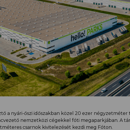
esztő a nyári-őszi időszakban közel 20 ezer négyzetméter 
cvezető nemzetközi cégekkel fóti megaparkjában. A tár
tméteres csarnok kivitelezését kezdi meg Fóton.