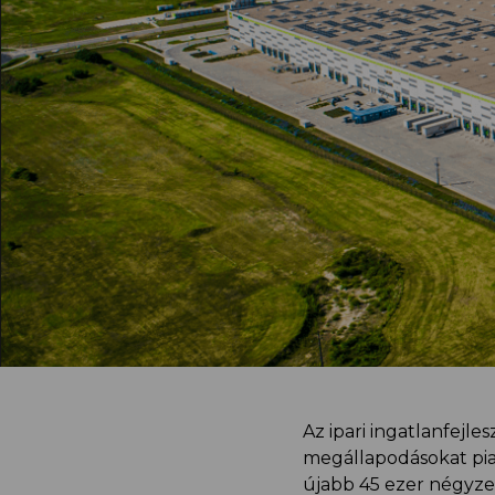
Az ipari ingatlanfejl
megállapodásokat pia
újabb 45 ezer négyze