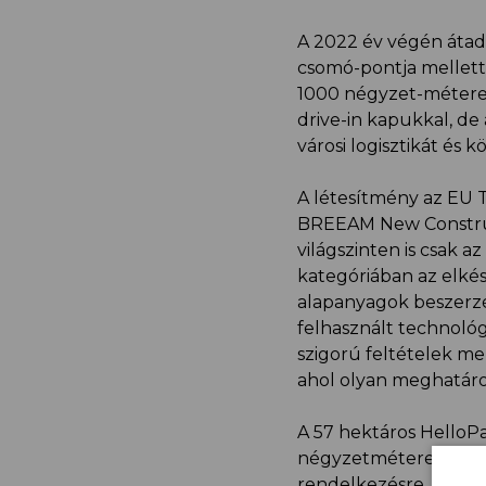
A 2022 év végén átad
csomó-pontja mellett 
1000 négyzet-méteres 
drive-in kapukkal, d
városi logisztikát és 
A létesítmény az EU 
BREEAM New Construc
világszinten is csak 
kategóriában az elkés
alapanyagok beszerzésé
felhasznált technoló
szigorú feltételek me
ahol olyan meghatároz
A 57 hektáros HelloPa
négyzetméteres fejles
rendelkezésre, amelyb