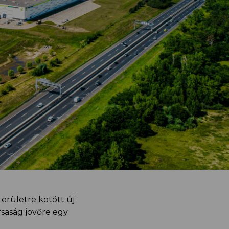
területre kötött új
saság jövőre egy