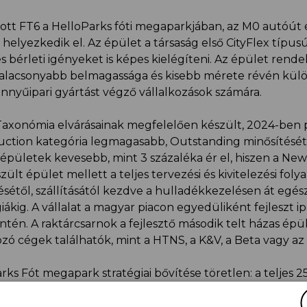
ott FT6 a HelloParks fóti megaparkjában, az M0 autóút 
helyezkedik el. Az épület a társaság első CityFlex típusú
bérleti igényeket is képes kielégíteni. Az épület rende
e alacsonyabb belmagassága és kisebb mérete révén kül
könnyűipari gyártást végző vállalkozások számára.
Taxonómia elvárásainak megfelelően készült, 2024-ben
tion kategória legmagasabb, Outstanding minősítését
az épületek kevesebb, mint 3 százaléka ér el, hiszen a Ne
zült épület mellett a teljes tervezési és kivitelezési foly
től, szállításától kezdve a hulladékkezelésen át egés
giákig. A vállalat a magyar piacon egyedüliként fejleszt ip
ntén. A raktárcsarnok a fejlesztő második telt házas épül
ó cégek találhatók, mint a HTNS, a K&V, a Beta vagy az
rks Fót megapark stratégiai bővítése töretlen: a teljes 2
ztési potenciálból jelenleg 119 ezer négyzetméternyi kés
ől immár 90 százalék ki van adva. A vállalat tervei szeri