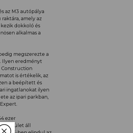
és az M3 autópálya
 raktára, amely az
lkezik dokkoló és
önösen alkalmas a
 pedig megszerezte a
. Ilyen eredményt
w Construction
amatot is értékelik, az
zen a beépített és
ari ingatlanokat ilyen
ete az ipari parkban,
 Expert.
54 ezer
z terület áll
nt 2025-ben elindul az