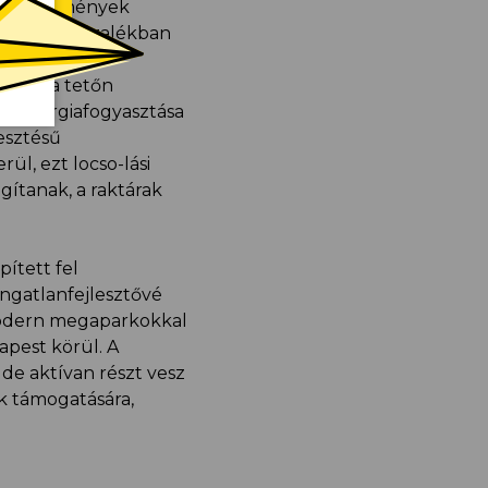
a létesítmények
 mint 85 százalékban
k kerülnek
özött a tetőn
r energiafogyasztása
lesztésű
rül, ezt locso-lási
gítanak, a raktárak
ített fel
ingatlanfejlesztővé
modern megaparkokkal
dapest körül. A
de aktívan részt vesz
ek támogatására,