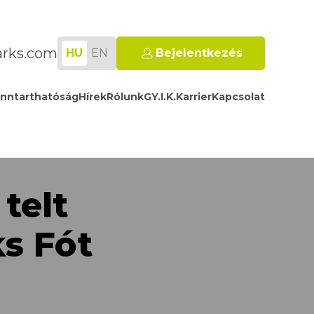
arks.com
HU
EN
Bejelentkezés
nntarthatóság
Hírek
Rólunk
GY.I.K.
Karrier
Kapcsolat
telt
ks Fót