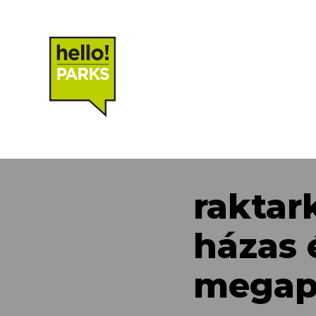
raktark
házas 
megap