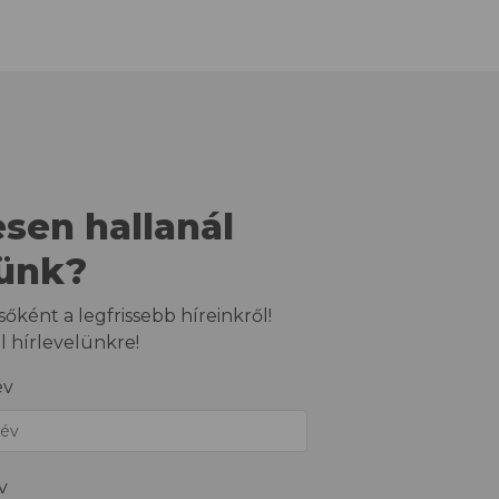
esen hallanál
lünk?
sőként a legfrissebb híreinkről!
el hírlevelünkre!
év
v