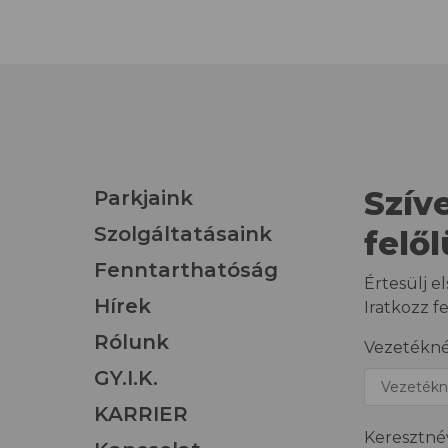
Szív
Parkjaink
Szolgáltatásaink
felő
Fenntarthatóság
Értesülj el
Hírek
Iratkozz f
Rólunk
Vezetékn
GY.I.K.
KARRIER
Keresztné