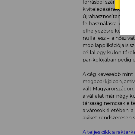
forrásból származó be
kivitelezésének kezde
újrahasznosítanak, a
felhasználásra. A ké
elhelyezésre kerülő 
nulla lesz –, a hősziv
mobilapplikációja is s
céllal egy külön táro
par-kolójában pedig e
A cég kevesebb mint n
megaparkjaiban, amive
vált Magyarországon
a vállalat már négy ku
társaság nemcsak e t
a városok életében: a
akiket rendszeresen s
A teljes cikk a raktar