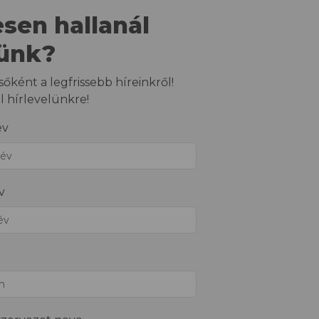
esen hallanál
lünk?
sőként a legfrissebb híreinkről!
el hírlevelünkre!
év
v