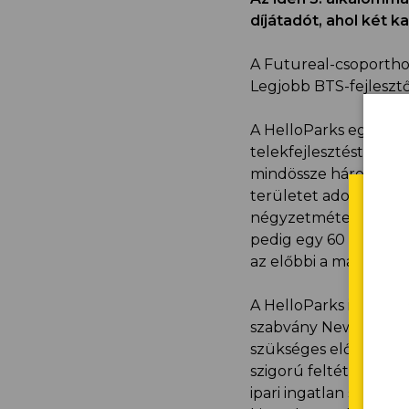
díjátadót, ahol két 
A Futureal-csoporthoz 
Legjobb BTS-fejlesztőj
A HelloParks egy ipar
telekfejlesztéstől ke
mindössze három éve a
területet adott át há
négyzetméteres csarn
pedig egy 60 ezer nég
az előbbi a második,
A HelloParks idén bef
szabvány New Constru
SÜ
szükséges előírásain
Ha 
szigorú feltételek me
eng
ipari ingatlan szekt
har