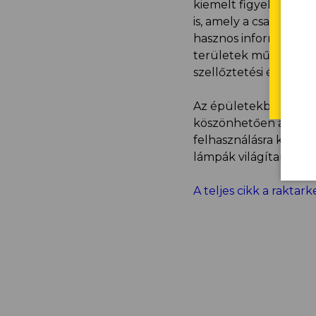
kiemelt figyelmet ford
a w
is, amely a csarnokok
seg
hasznos információkat
területek műszaki ada
szellőztetési és világít
Az épületekben talál
köszönhetően a tetőr
felhasználásra kerül 
lámpák világítanak, a
A teljes cikk a raktark