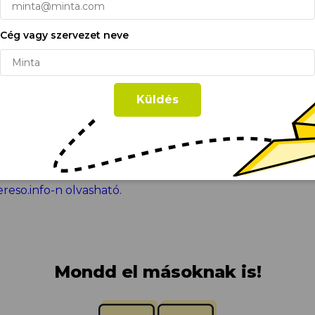
ít. Ezt támogatja többek között a vállalat saját fejleszt
ebhely navigációt, elemezhessük a webhely használatát
 intelligens épületautomatikai és felügyeleti rendszeré
íts marketinges erőfeszítéseinkben.
Süti Irányelvek
Cég vagy szervezet neve
 a bérlőknek. Az alkalmazáson keresztül távolról is elér
tai, felügyelhető a közüzemi fogyasztás, valamint módos
Süti beállítások
Minden süti engedélyezése
ási beállítások.
Küldés
ható irodák nulla primer energiafogyasztás mellett mű
e telepítendő napelemeknek. Még a csarnokok tetejére 
az épület körüli zöldterület öntözésére. A közös terüle
 raktárak parkolójában pedig elektromosautó-töltők is r
ereso.info-n olvasható.
Mondd el másoknak is!