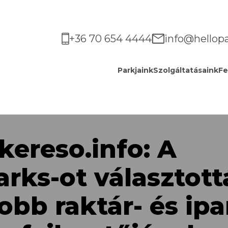
+36 70 654 4444
info@hellop
Parkjaink
Szolgáltatásaink
Fe
kereso.info: A
arks-ot választott
obb raktár- és ipa