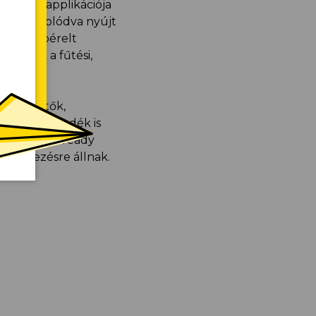
ésű mobilapplikációja
 és
hez kapcsolódva nyújt
hetők a bérelt
íthatók a fűtési,
ködtethetők,
hulló csapadék is
teken smart ready
endelkezésre állnak.