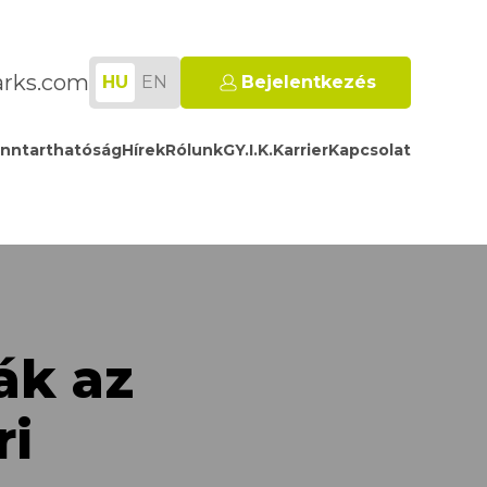
arks.com
HU
EN
Bejelentkezés
nntarthatóság
Hírek
Rólunk
GY.I.K.
Karrier
Kapcsolat
ák az
ri