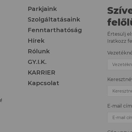
Szív
Parkjaink
Szolgáltatásaink
felő
Fenntarthatóság
Értesülj el
Hírek
Iratkozz f
Rólunk
Vezetékn
GY.I.K.
KARRIER
Keresztné
Kapcsolat
!
E-mail cím