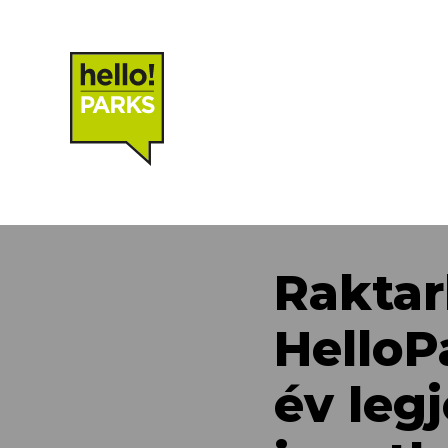
Raktar
HelloP
év legj