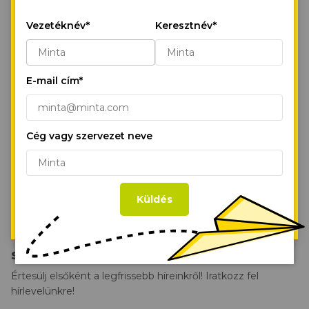
SÜTIKET HASZNÁLUNK!
Ha folytatod a böngészést vagy ha a
Vezetéknév*
Keresztnév*
Parkjaink
“Minden süti engedélyezése,” gombra
Szolgáltatásaink
kattintasz, elfogadod az első- és harmadik
fél sütijeinek tárolását a készülékeden,
Fenntarthatóság
E-mail cím*
hogy javítsd a webhely navigációt,
elemezhessük a webhely használatát és
Hírek
segíts marketinges erőfeszítéseinkben.
Rólunk
Süti Irányelvek
Cég vagy szervezet neve
Kövess minket social csatornáinkon!
GY.I.K.
Minden süti engedélyezése
KARRIER
Küldés
Süti beállítások
Kapcsolat
Szívesen hallanál felőlünk?
Értesülj elsőként a legfrissebb híreinkről! Iratkozz fel
hírlevelünkre!