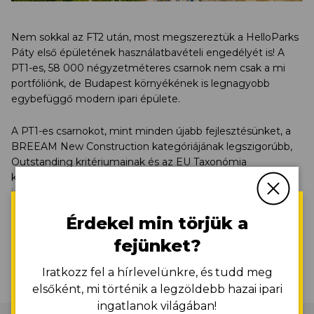
Nem sokkal az FT2 után, most megszereztük a HelloParks
Páty első épületének használatbavételi engedélyét is! A
PT1-es, 58 000 négyzetméteres csarnok nem csak a mi
portfóliónk, de Budapest környékének is legnagyobb
egybefüggő modern ipari épülete.
A PT1-es csarnokot, mint minden újabb fejlesztésünket, a
BREEAM New Construction kategóriájának legszigorúbb,
Outstanding kritériumainak és az EU Taxonómia
követelményeinek megfelelően alakítottuk ki. Az ingatlan
idén elnyerte a rangos European Property Awards
ötcsillagos (Five Star) beruházásoknak járó elismerését is.
Érdekel min törjük a
Vissza az Aktualitásokhoz
fejünket?
Iratkozz fel a hírlevelünkre, és tudd meg
elsőként, mi történik a legzöldebb hazai ipari
ingatlanok világában!