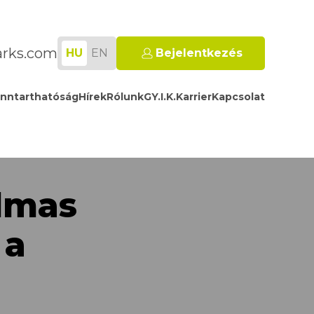
arks.com
HU
EN
Bejelentkezés
nntarthatóság
Hírek
Rólunk
GY.I.K.
Karrier
Kapcsolat
almas
 a