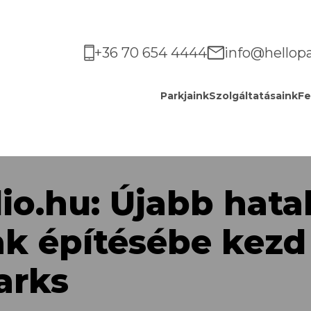
+36 70 654 4444
info@hellop
Parkjaink
Szolgáltatásaink
Fe
lio.hu: Újabb hat
ak építésébe kezd
arks