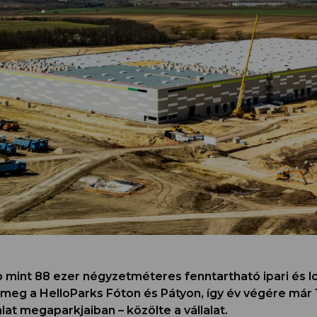
b mint 88 ezer négyzetméteres fenntartható ipari és lo
 meg a HelloParks Fóton és Pátyon, így év végére már 1
lat megaparkjaiban – közölte a vállalat.