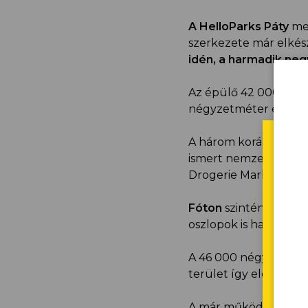
A HelloParks Páty
meg
szerkezete már elkés
idén, a harmadik ne
Az épülő 42 000 négy
négyzetméter elkészül
A három korábban áta
ismert nemzetközi szá
Drogerie Markt, a DHL
Fóton
szintén új szak
oszlopok is hamarosa
SÜ
A 46 000 négyzetméte
Ha 
terület így eléri maj
eng
har
A már működő három cs