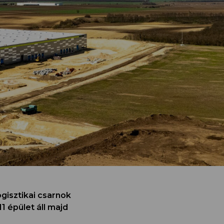
gisztikai csarnok
1 épület áll majd