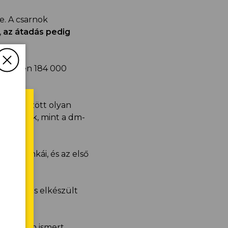
e. A csarnok
,
az átadás pedig
összesen 184 000
rlők között olyan
erepelnek, mint a dm-
földmunkái, és az első
 várható
.
 a teljes elkészült
tsd
ött olyan ismert