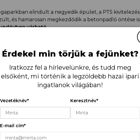
aparkban elindult a negyedik épület, a PT5 kivitelezés
zült, és hamarosan megkezdődik a betonpadló öntése is
gyedévben várható.
zetméteres BigBox csarnokkal együtt a pátyi parkban 
t modern ipari terület jön majd létre.
Érdekel min törjük a fejünket?
dott csarnok 84 százalékos kiadottsággal működik. A bé
Iratkozz fel a hírlevelünkre, és tudd meg
llítmányozó és logisztikai szolgáltató nagyvállalatok sz
elsőként, mi történik a legzöldebb hazai ipari
, a Gebrüder Weiss és a Transdanubia.
ingatlanok világában!
aszba lépett a fejlesztés: megkezdődtek az FT3 csarnok 
Vezetéknév*
Keresztnév*
n a helyükre kerülnek.
Az épület átadása az év végére
TIKET HASZNÁLUNK!
res BigBox csarnokkal a megapark négy épületre bővül,
folytatod a böngészést vagy ha a “Minden süti
d a 164 000 négyzetmétert.
E-mail cím*
edélyezése,” gombra kattintasz, elfogadod az első- és
madik fél sütijeinek tárolását a készülékeden, hogy javí
arnok közel 100 százaléka már bérlőre talált, akik köz