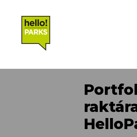
Portfo
raktár
HelloP