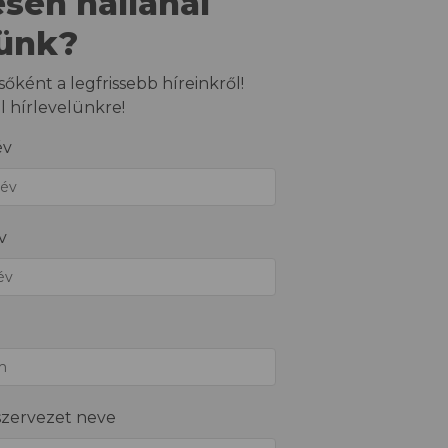
esen hallanál
lünk?
sőként a legfrissebb híreinkről!
el hírlevelünkre!
év
v
szervezet neve