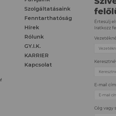
Szív
Szolgáltatásaink
felő
Fenntarthatóság
Értesülj el
Hírek
Iratkozz f
Rólunk
Vezetékn
GY.I.K.
KARRIER
Keresztné
Kapcsolat
!
E-mail cím
Cég vagy 